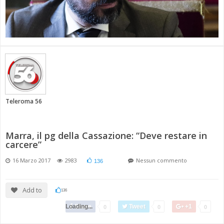
Teleroma 56
Marra, il pg della Cassazione: “Deve restare in
carcere”
16 Marzo 2017
2983
Nessun commento
136
Add to
136
Loading...
Share
Tweet
+1
0
0
0