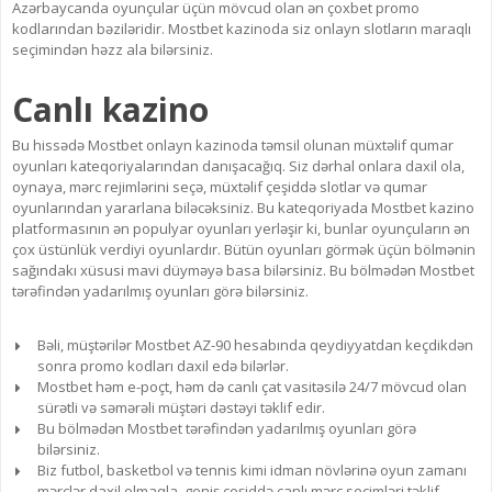
Azərbaycanda oyunçular üçün mövcud olan ən çoxbet promo
kodlarından bəziləridir. Mostbet kazinoda siz onlayn slotların maraqlı
seçimindən həzz ala bilərsiniz.
Canlı kazino
Bu hissədə Mostbet onlayn kazinoda təmsil olunan müxtəlif qumar
oyunları kateqoriyalarından danışacağıq. Siz dərhal onlara daxil ola,
oynaya, mərc rejimlərini seçə, müxtəlif çeşiddə slotlar və qumar
oyunlarından yararlana biləcəksiniz. Bu kateqoriyada Mostbet kazino
platformasının ən populyar oyunları yerləşir ki, bunlar oyunçuların ən
çox üstünlük verdiyi oyunlardır. Bütün oyunları görmək üçün bölmənin
sağındakı xüsusi mavi düyməyə basa bilərsiniz. Bu bölmədən Mostbet
tərəfindən yadarılmış oyunları görə bilərsiniz.
Bəli, müştərilər Mostbet AZ-90 hesabında qeydiyyatdan keçdikdən
sonra promo kodları daxil edə bilərlər.
Mostbet həm e-poçt, həm də canlı çat vasitəsilə 24/7 mövcud olan
sürətli və səmərəli müştəri dəstəyi təklif edir.
Bu bölmədən Mostbet tərəfindən yadarılmış oyunları görə
bilərsiniz.
Biz futbol, ​​basketbol və tennis kimi idman növlərinə oyun zamanı
mərclər daxil olmaqla, geniş çeşiddə canlı mərc seçimləri təklif