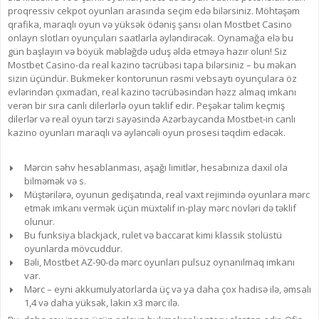
proqressiv cekpot oyunları arasında seçim edə bilərsiniz. Möhtəşəm
qrafika, maraqlı oyun və yüksək ödəniş şansı olan Mostbet Casino
onlayn slotları oyunçuları saatlarla əyləndirəcək. Oynamağa elə bu
gün başlayın və böyük məbləğdə uduş əldə etməyə hazır olun! Siz
Mostbet Casino-da real kazino təcrübəsi tapa bilərsiniz – bu məkan
sizin üçündür. Bukmeker kontorunun rəsmi vebsaytı oyunçulara öz
evlərindən çıxmadan, real kazino təcrübəsindən həzz almaq imkanı
verən bir sıra canlı dilerlərlə oyun təklif edir. Peşəkar təlim keçmiş
dilerlər və real oyun tərzi sayəsində Azərbaycanda Mostbet-in canlı
kazino oyunları maraqlı və əyləncəli oyun prosesi təqdim edəcək.
Mərcin səhv hesablanması, aşağı limitlər, hesabınıza daxil ola
bilməmək və s.
Müştərilərə, oyunun gedişatında, real vaxt rejimində oyunlara mərc
etmək imkanı vermək üçün müxtəlif in-play mərc növləri də təklif
olunur.
Bu funksiya blackjack, rulet və baccarat kimi klassik stolüstü
oyunlarda mövcuddur.
Bəli, Mostbet AZ-90-də mərc oyunları pulsuz oynanılmaq imkanı
var.
Mərc – eyni akkumulyatorlarda üç və ya daha çox hadisə ilə, əmsalı
1,4 və daha yüksək, lakin x3 mərc ilə.