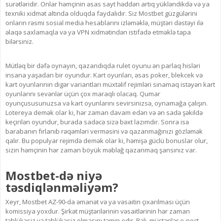
surətləridir. Onlar həmçinin əsas sayt həddən artıq yükləndikdə və ya
texniki xidmət altında olduqda faydalıdır. Siz Mostbet güzgülərini
onların rəsmi sosial media hesablarını izləməklə, müştəri dəstəyi ilə
əlaqə saxlamaqla və ya VPN xidmətindən istifadə etməklə tapa
bilərsiniz.
Mütləq bir dəfə oynayın, qazandıqda rulet oyunu ən parlaq hisləri
insana yaşadan bir oyundur. Kart oyunları, əsas poker, blekcek və
kart oyunlarının digər variantları müxtəlif rejimləri sınamaq istəyən kart
oyunlarını sevənlər üçün çox maraqlı olacaq. Qumar
oyunçususunuzsa və kart oyunlarını sevirsinizsə, oynamağa çalışın.
Lotereya demək olar ki, hər zaman davam edən və ən sadə şəkildə
keçirilən oyundur, burada sadəcə sizə bəxt lazımdır. Sonra isə
barabanın fırlanıb rəqəmləri verməsini və qazanmağınızı gözləmək
qalır. Bu populyar rejimdə demək olar ki, həmişə güclü bonuslar olur,
sizin həmçinin hər zaman böyük məbləğ qazanmaq şansınız var.
Mostbet-də niyə
təsdiqlənməliyəm?
Xeyr, Mostbet AZ-90-da əmanət və ya vəsaitin çıxarılması üçün
komissiya yoxdur. Şirkət müştərilərinin vəsaitlərinin hər zaman
təhlükəsiz və təhlükəsiz olmasını təmin edir. Bəli, müştərilər e-poçt,