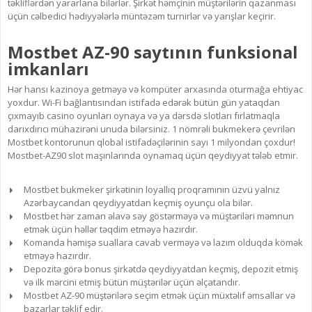
təkliflərdən yararlana bilərlər. Şirkət həmçinin müştərilərin qazanması
üçün cəlbedici hədiyyələrlə müntəzəm turnirlər və yarışlar keçirir.
Mostbet AZ-90 saytının funksional
imkanları
Hər hansı kazinoya getməyə və kompüter arxasında oturmağa ehtiyac
yoxdur. Wi-Fi bağlantısından istifadə edərək bütün gün yataqdan
çıxmayıb casino oyunları oynaya və ya dərsdə slotları fırlatmaqla
darıxdırıcı mühazirəni unuda bilərsiniz. 1 nömrəli bukmekerə çevrilən
Mostbet kontorunun qlobal istifadəçilərinin sayı 1 milyondan çoxdur!
Mostbet-AZ90 slot maşınlarında oynamaq üçün qeydiyyat tələb etmir.
Mostbet bukmeker şirkətinin loyallıq proqramının üzvü yalnız
Azərbaycandan qeydiyyatdan keçmiş oyunçu ola bilər.
Mostbet hər zaman əlavə səy göstərməyə və müştəriləri məmnun
etmək üçün həllər təqdim etməyə hazırdır.
Komanda həmişə suallara cavab verməyə və lazım olduqda kömək
etməyə hazırdır.
Depozitə görə bonus şirkətdə qeydiyyatdan keçmiş, depozit etmiş
və ilk mərcini etmiş bütün müştərilər üçün əlçatandır.
Mostbet AZ-90 müştərilərə seçim etmək üçün müxtəlif əmsallar və
bazarlar təklif edir.