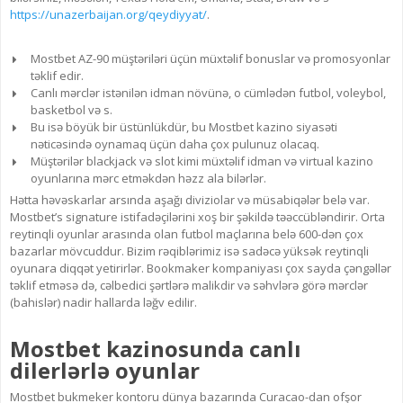
https://unazerbaijan.org/qeydiyyat/
.
Mostbet AZ-90 müştəriləri üçün müxtəlif bonuslar və promosyonlar
təklif edir.
Canlı mərclər istənilən idman növünə, o cümlədən futbol, voleybol,
basketbol və s.
Bu isə böyük bir üstünlükdür, bu Mostbet kazino siyasəti
nəticəsində oynamaq üçün daha çox pulunuz olacaq.
Müştərilər blackjack və slot kimi müxtəlif idman və virtual kazino
oyunlarına mərc etməkdən həzz ala bilərlər.
Hətta həvəskarlar arsında aşağı diviziolar və müsabiqələr belə var.
Mostbet’s signature istifadəçilərini xoş bir şəkildə təəccübləndirir. Orta
reytinqli oyunlar arasında olan futbol maçlarına belə 600-dən çox
bazarlar mövcuddur. Bizim rəqiblərimiz isə sadəcə yüksək reytinqli
oyunara diqqət yetirirlər. Bookmaker kompaniyası çox sayda çəngəllər
təklif etməsə də, cəlbedici şərtlərə malikdir və səhvlərə görə mərclər
(bahislər) nadir hallarda ləğv edilir.
Mostbet kazinosunda canlı
dilerlərlə oyunlar
Mostbet bukmeker kontoru dünya bazarında Curacao-dan ofşor