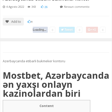
4 Agosto 2022
343
Nessun commento
26
Add to
26
Loading...
Share
Tweet
+1
0
0
0
Azerbaycanda etibarlı bukmeker kontoru
Mostbet, Azərbaycanda
ən yaxşı onlayn
kazinolardan biri
Content