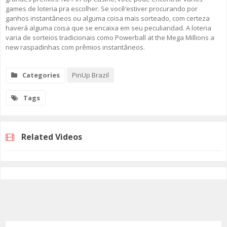
games de loteria pra escolher. Se você’estiver procurando por
ganhos instantâneos ou alguma coisa mais sorteado, com certeza
haverá alguma coisa que se encaixa em seu peculiaridad. A loteria
varia de sorteios tradicionais como Powerball at the Mega Millions a
new raspadinhas com prêmios instantâneos.
Categories
PinUp Brazil
Tags
Related Videos