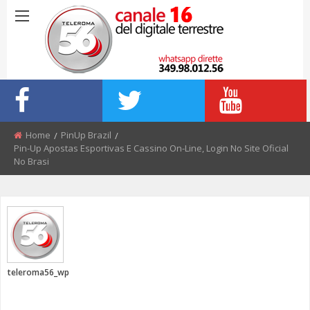
Home
PinUp Brazil
Pin-Up Apostas Esportivas E Cassino On-Line, Login No Site Oficial
No Brasi
teleroma56_wp