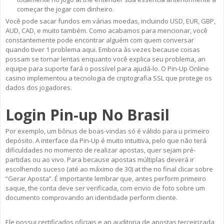
começar the jogar com dinheiro.
Você pode sacar fundos em várias moedas, incluindo USD, EUR, GBP,
AUD, CAD, e muito também. Como acabamos para mencionar, você
constantemente pode encontrar alguém com quem conversar
quando tiver 1 problema aqui. Embora às vezes because coisas
possam se tornar lentas enquanto você explica seu problema, an
equipe para suporte fará o possível para ajudá-lo. O Pin-Up Online
casino implementou a tecnologia de criptografia SSL que protege os
dados dos jogadores.
Login Pin-up No Brasil
Por exemplo, um bônus de boas-vindas só é válido para u primeiro
depósito. A interface da Pin-Up é muito intuitiva, pelo que não terá
dificuldades no momento de realizar apostas, quer sejam pré-
partidas ou ao vivo. Para because apostas múltiplas deverá ir
escolhendo suceso (até ao máximo de 30) at the no final clicar sobre
“Gerar Aposta”. É importante lembrar que, antes perform primeiro
saque, the conta deve ser verificada, com envio de foto sobre um
documento comprovando an identidade perform cliente.
Ele possui certificados oficiais e an auditoria de apostas terceirizada