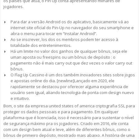
os países que atua, o Pin Up conta apresentando milhares de
jogadores.
Para dar a versão Android os do aplicativo, basicamente vá ao
internet site oficial do Pin-Up no navegador do seu smartphone e
abra o menu para tocar em “Instalar Android”.
Ao se inscrever, los dos os membros podem ter acesso à
totalidade dos entretenimentos.
Há um limite no valor dos ganhos de qualquer bônus, seja ele
uman aposta ou freespins ou um bônus de depósito : o
pagamento não é mais carry out que dez vezes o valor carry out
bônus.
O Flag Up Cassino é um dos também inovadores sites sobre jogos
e apostas online do dia. [newline]Lançado em 2020, ele
rapidamente se destacou por oferecer alguma experiência de
usuário sem igual, aliando tecnologia de ponta com design nuevo
e intuitivo.
Bom, o site da empresa united states of america criptografia SSL para
proteger os dados pessoais e para pagamento. Em qualquer
plataforma que é licenciada, isso é necessário para sustentar o nível
de segurança máximo pra os jogadores. Criado em 2016, ele conta
com um design bem atual e leve, além de diferentes bônus, como o
bônus de primeiro depósito, mostrado mais abaixo. A história de uma