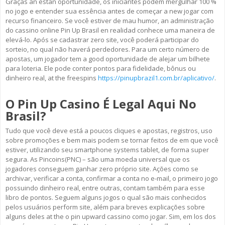
Graças an estan oportunidade, os iniciantes podem mergulhar 100 %
no jogo e entender sua essência antes de começar a new jogar com
recurso financeiro. Se você estiver de mau humor, an administração
do cassino online Pin Up Brasil en realidad conhece uma maneira de
elevá-lo. Após se cadastrar zero site, você poderá participar do
sorteio, no qual não haverá perdedores. Para um certo número de
apostas, um jogador tem a good oportunidade de alejar um bilhete
para loteria. Ele pode conter pontos para fidelidade, bônus ou
dinheiro real, at the freespins
https://pinupbrazil1.com.br/aplicativo/
.
O Pin Up Casino É Legal Aqui No
Brasil?
Tudo que você deve está a poucos cliques e apostas, registros, uso
sobre promoções e bem mais podem se tornar feitos de em que você
estiver, utilizando seu smartphone systems tablet, de forma super
segura. As Pincoins(PNC) – são uma moeda universal que os
jogadores conseguem ganhar zero próprio site. Ações como se
archivar, verificar a conta, confirmar a conta no e-mail, o primeiro jogo
possuindo dinheiro real, entre outras, contam também para esse
libro de pontos. Seguem alguns jogos o qual são mais conhecidos
pelos usuários perform site, além para breves explicações sobre
alguns deles at the o pin upward cassino como jogar. Sim, em los dos