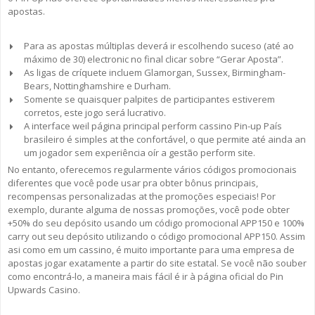
apostas.
Para as apostas múltiplas deverá ir escolhendo suceso (até ao
máximo de 30) electronic no final clicar sobre “Gerar Aposta”.
As ligas de críquete incluem Glamorgan, Sussex, Birmingham-
Bears, Nottinghamshire e Durham.
Somente se quaisquer palpites de participantes estiverem
corretos, este jogo será lucrativo.
A interface weil página principal perform cassino Pin-up País
brasileiro é simples at the confortável, o que permite até ainda an
um jogador sem experiência oír a gestão perform site.
No entanto, oferecemos regularmente vários códigos promocionais
diferentes que você pode usar pra obter bônus principais,
recompensas personalizadas at the promoções especiais! Por
exemplo, durante alguma de nossas promoções, você pode obter
+50% do seu depósito usando um código promocional APP150 e 100%
carry out seu depósito utilizando o código promocional APP150. Assim
asi como em um cassino, é muito importante para uma empresa de
apostas jogar exatamente a partir do site estatal. Se você não souber
como encontrá-lo, a maneira mais fácil é ir à página oficial do Pin
Upwards Casino.