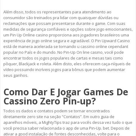
Além disso, todos os representantes para atendimento ao
consumidor são treinados pra lidar com quaisquer dúvidas ou
reclamações que possam presentarse durante o game. Com suas
medidas de segurança confiáveis e opções sobre jogo emocionantes,
um Pin Up Online casino proporciona aos jogadores brasileiros uma
experiência de jogo online segura e agradável. O Pin Upward Casino
está de manera acelerada se tornando u cassino online cependant
popular no País e do mundo. No Pin-Up On line casino, você pode
encontrar todos os jogos populares de cartas e mesas tais como
pôquer, Blackjack e roleta. Além disto, eles oferecem caça-níqueis de
vídeo possuindo incríveis jogos para bônus que podem aumentar
seus ganhos.
Como Dar E Jogar Games De
Cassino Zero Pin-up?
Todos os dados e contatos podem se tornar encontrados
diretamente zero site na seção “Contatos”. Em outro guia de
aparelhos móveis, a MightyTips traz para vocês dessa vez tudo o que
você precisa saber relacionada o app de uma Pin-Up. bet. Depois de
ativar a good instalação de fontes desconhecidas, volte para o