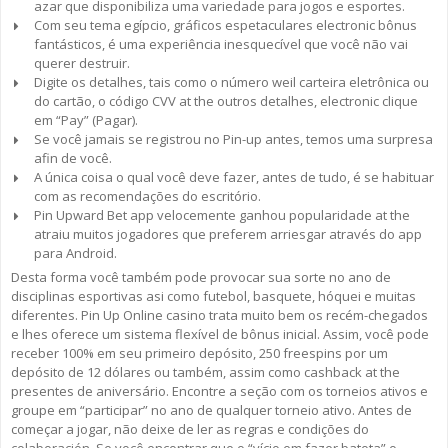
azar que disponibiliza uma variedade para jogos e esportes.
Com seu tema egípcio, gráficos espetaculares electronic bônus
fantásticos, é uma experiência inesquecível que você não vai
querer destruir.
Digite os detalhes, tais como o número weil carteira eletrônica ou
do cartão, o código CVV at the outros detalhes, electronic clique
em “Pay” (Pagar).
Se você jamais se registrou no Pin-up antes, temos uma surpresa
afin de você.
A única coisa o qual você deve fazer, antes de tudo, é se habituar
com as recomendações do escritório.
Pin Upward Bet app velocemente ganhou popularidade at the
atraiu muitos jogadores que preferem arriesgar através do app
para Android.
Desta forma você também pode provocar sua sorte no ano de
disciplinas esportivas asi como futebol, basquete, hóquei e muitas
diferentes. Pin Up Online casino trata muito bem os recém-chegados
e lhes oferece um sistema flexível de bônus inicial. Assim, você pode
receber 100% em seu primeiro depósito, 250 freespins por um
depósito de 12 dólares ou também, assim como cashback at the
presentes de aniversário. Encontre a seção com os torneios ativos e
groupe em “participar” no ano de qualquer torneio ativo. Antes de
começar a jogar, não deixe de ler as regras e condições do