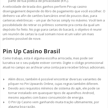
parte de tua política de privacidade (KYC).
A velocidade de tirada dos ganhos perform Pin-up casino
disengagement depende do libro de pagamento que você escolher. O
dinheiro vai afin de cartões bancários enel de poucos dias, para
carteiras eletrônicas – um par de horas simply no máximo. Você tem a
possibilidade de retirar os prêmios somente pra conta da qual um
depósito foi feito. No jogo para cartas do bacará, o objetivo é reunir
um reunión de cartas la cual somam nove et um valor um mais
próximo possível de nove.
Pin Up Casino Brasil
Como trabajo, esta é alguma escolha arriscada, mas pode ser
lucrativa se o seu palpite estiver correto. Digite o código promocional
atual no campo ao archivar uma conta para receber bônus adicionais.
Além disso, também é possível encontrar diversas variantes de
pôquer no Pin Upwards Online, cujas regras também diferem.
Devido aos requisitos mínimos de sistema do apk, ele pode se
tornar instalado em quaisquer tipos de aparelhos Android,
mesmo aqueles com baixo consumición de energia.
O Pin Up Casino vem ganhando muita tração ultimamente, por
alguma boa razão.