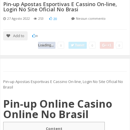
Pin-up Apostas Esportivas E Cassino On-line,
Login No Site Oficial No Brasi
27 Agosto 2022
253
Nessun commento
20
Add to
20
Loading...
Share
Tweet
+1
0
0
0
Pin-up Apostas Esportivas E Cassino On-line, Login No Site Oficial No
Brasil
Pin-up Online Casino
Online No Brasil
Content