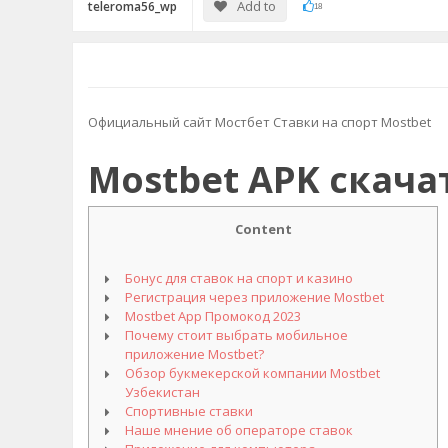
Add to
teleroma56_wp
18
Официальный сайт Мостбет Ставки на спорт Mostbet
Mostbet APK скачат
Content
Бонус для ставок на спорт и казино
Регистрация через приложение Mostbet
Mostbet App Промокод 2023
Почему стоит выбрать мобильное
приложение Mostbet?
Обзор букмекерской компании Mostbet
Узбекистан
Спортивные ставки
Наше мнение об операторе ставок