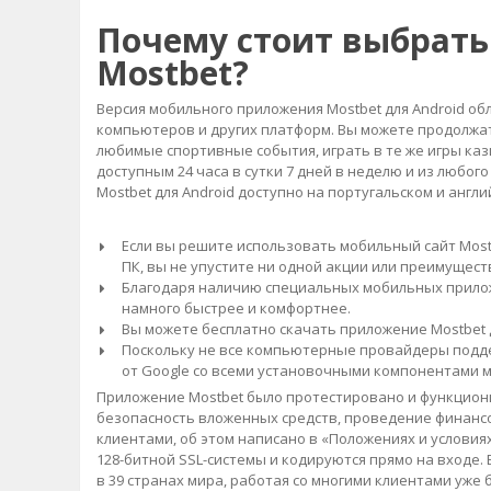
Почему стоит выбрат
Mostbet?
Версия мобильного приложения Mostbet для Android об
компьютеров и других платформ. Вы можете продолжат
любимые спортивные события, играть в те же игры каз
доступным 24 часа в сутки 7 дней в неделю и из любог
Mostbet для Android доступно на португальском и англи
Если вы решите использовать мобильный сайт Mostb
ПК, вы не упустите ни одной акции или преимущест
Благодаря наличию специальных мобильных прилож
намного быстрее и комфортнее.
Вы можете бесплатно скачать приложение Mostbet д
Поскольку не все компьютерные провайдеры подде
от Google со всеми установочными компонентами м
Приложение Mostbet было протестировано и функциони
безопасность вложенных средств, проведение финанс
клиентами, об этом написано в «Положениях и услови
128-битной SSL-системы и кодируются прямо на входе.
в 39 странах мира, работая со многими клиентами уже б