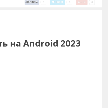
Loading...
Share
Tweet
+1
0
0
0
ь на Android 2023