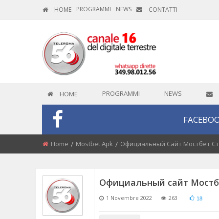
PROGRAMMI
NEWS
HOME
CONTATTI
PROGRAMMI
NEWS
HOME
FACEBO
Home
Mostbet Apk
Официальный Сайт Мостбет Ст
Официальный сайт Мостбе
1 Novembre 2022
263
18