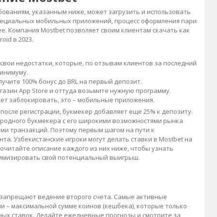
ованиям, указанным ниже, может загрузить и использовать
пециальных мобильных приложений, процесс оформления пари
е. Компания Mostbet позволяет своим клиентам скачать как
oid в 2023.
 свои недостатки, которые, по отзывам клиентов за последний
минимуму.
учите 100% бонус до BRL на первый депозит.
газин App Store и оттуда возьмите нужную программу.
жет заблокировать, это – мобильные приложения.
 после регистрации, букмекер добавляет еще 25% к депозиту.
родного букмекера с его широкими возможностями рынка
ми транзакций. Поэтому первым шагом на пути к
нта. Узбекистанские игроки могут делать ставки в Mostbet на
очитайте описание каждого из них ниже, чтобы узнать
птимизировать свой потенциальный выигрыш.
 запрещают ведение второго счета. Самые активные
и – максимальной сумме коинов (кешбека), которые только
ых ставок. Делайте ежедневные прогнозы и смотрите за