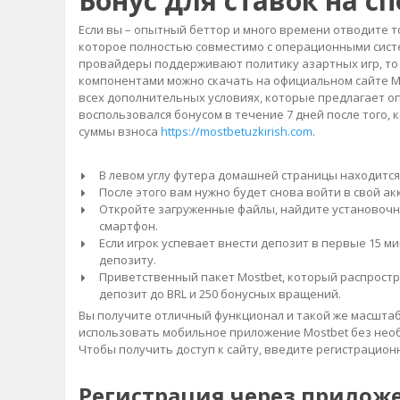
Бонус для ставок на с
Если вы – опытный беттор и много времени отводите т
которое полностью совместимо с операционными систе
провайдеры поддерживают политику азартных игр, то 
компонентами можно скачать на официальном сайте Mo
всех дополнительных условиях, которые предлагает о
воспользовался бонусом в течение 7 дней после того, 
суммы взноса
https://mostbetuzkirish.com
.
В левом углу футера домашней страницы находится 
После этого вам нужно будет снова войти в свой а
Откройте загруженные файлы, найдите установочны
смартфон.
Если игрок успевает внести депозит в первые 15 м
депозиту.
Приветственный пакет Mostbet, который распростра
депозит до BRL и 250 бонусных вращений.
Вы получите отличный функционал и такой же масштаб
использовать мобильное приложение Mostbet без нео
Чтобы получить доступ к сайту, введите регистрацион
Регистрация через прилож