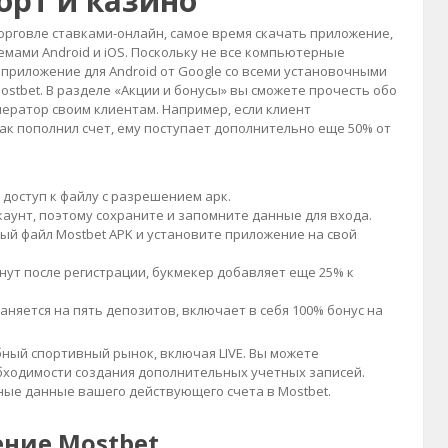
порт и казино
орговле ставками-онлайн, самое время скачать приложение,
мами Android и iOS. Поскольку не все компьютерные
приложение для Android от Google со всеми установочными
stbet. В разделе «Акции и бонусы» вы сможете прочесть обо
ператор своим клиентам. Например, если клиент
как пополнил счет, ему поступает дополнительно еще 50% от
доступ к файлу с разрешением арк.
ккаунт, поэтому сохраните и запомните данные для входа.
й файл Mostbet APK и установите приложение на свой
инут после регистрации, букмекер добавляет еще 25% к
няется на пять депозитов, включает в себя 100% бонус на
ный спортивный рынок, включая LIVE. Вы можете
бходимости создания дополнительных учетных записей.
ные данные вашего действующего счета в Mostbet.
ение Mostbet