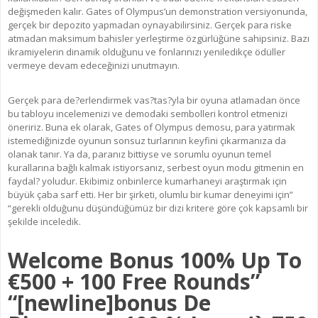
değişmeden kalır. Gates of Olympus’un demonstration versiyonunda,
gerçek bir depozito yapmadan oynayabilirsiniz. Gerçek para riske
atmadan maksimum bahisler yerleştirme özgürlüğüne sahipsiniz. Bazı
ikramiyelerin dinamik olduğunu ve fonlarınızı yeniledikçe ödüller
vermeye devam edeceğinizi unutmayın.
Gerçek para de?erlendirmek vas?tas?yla bir oyuna atlamadan önce
bu tabloyu incelemenizi ve demodaki sembolleri kontrol etmenizi
öneririz. Buna ek olarak, Gates of Olympus demosu, para yatırmak
istemediğinizde oyunun sonsuz turlarının keyfini çıkarmanıza da
olanak tanır. Ya da, paranız bittiyse ve sorumlu oyunun temel
kurallarına bağlı kalmak istiyorsanız, serbest oyun modu gitmenin en
faydal? yoludur. Ekibimiz onbinlerce kumarhaneyi araştırmak için
büyük çaba sarf etti. Her bir şirketi, olumlu bir kumar deneyimi için”
“gerekli olduğunu düşündüğümüz bir dizi kritere göre çok kapsamlı bir
şekilde inceledik.
Welcome Bonus 100% Up To
€500 + 100 Free Rounds”
“[newline]bonus De