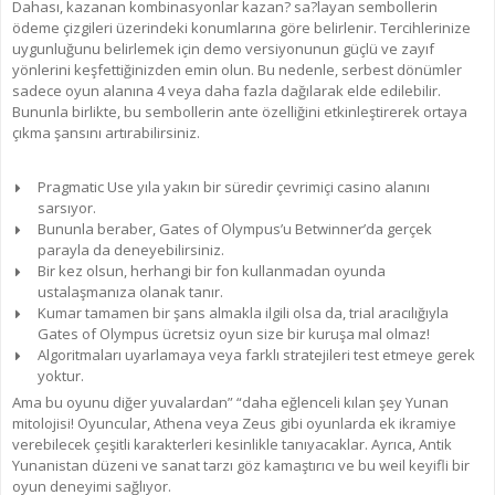
Dahası, kazanan kombinasyonlar kazan? sa?layan sembollerin
ödeme çizgileri üzerindeki konumlarına göre belirlenir. Tercihlerinize
uygunluğunu belirlemek için demo versiyonunun güçlü ve zayıf
yönlerini keşfettiğinizden emin olun. Bu nedenle, serbest dönümler
sadece oyun alanına 4 veya daha fazla dağılarak elde edilebilir.
Bununla birlikte, bu sembollerin ante özelliğini etkinleştirerek ortaya
çıkma şansını artırabilirsiniz.
Pragmatic Use yıla yakın bir süredir çevrimiçi casino alanını
sarsıyor.
Bununla beraber, Gates of Olympus’u Betwinner’da gerçek
parayla da deneyebilirsiniz.
Bir kez olsun, herhangi bir fon kullanmadan oyunda
ustalaşmanıza olanak tanır.
Kumar tamamen bir şans almakla ilgili olsa da, trial aracılığıyla
Gates of Olympus ücretsiz oyun size bir kuruşa mal olmaz!
Algoritmaları uyarlamaya veya farklı stratejileri test etmeye gerek
yoktur.
Ama bu oyunu diğer yuvalardan” “daha eğlenceli kılan şey Yunan
mitolojisi! Oyuncular, Athena veya Zeus gibi oyunlarda ek ikramiye
verebilecek çeşitli karakterleri kesinlikle tanıyacaklar. Ayrıca, Antik
Yunanistan düzeni ve sanat tarzı göz kamaştırıcı ve bu weil keyifli bir
oyun deneyimi sağlıyor.