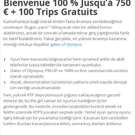
Bienvenue 100 % Jusqu’à 750
€ + 100 Trips Gratuits
Kumarhaneye bağlı olarak birden fazla ikramiye verebileceğimizi
unutmayın. Bugün, yarın” “olmayacak olan bir added bonus
alabilirsiniz, ancak bir sonraki a?amada tekrar giriş yaptığınızda farklı
bir teklif bulabilirsiniz. Fakat gerçekte, en yüksek ikramiye kazanma
olasılığı oldukça düşüktür
gates of olympus
.
Oyun hem masaüstü bilgisayarlar hem sprained ankle de akıllı
telefonlar (veya tabletler) ile tamamen uyumludur.
Gates of Olympus, PIN-UP ve 1WIN on-line casinolarında ücretsiz
olarak oynanabilir.
Ancak, demonstration sürümünün yalnızca sınırlı sayıda dönüşe
izin verdiği unutulmamalıdır.
Yani, yüksek RTP depozitonuzun çoğunu saklayacağınızı garanti
etmese de, bu the girl zaman bir oyunun karlılığının iyi bir
göstergesidir. Bu nedenle, önceden istatistikleri kontrol etmek ve
%90’ın üzerinde RTP’li yuvaları seçmek iyidir. Temel oyun ayrıca oyunu
ilginç kılmak için bir yuvarlama özelliği içerir. Kazanan tüm sembolleri
kaldırır (bunları kazançlarınıza ekler), sonra boş alanları doldurur.