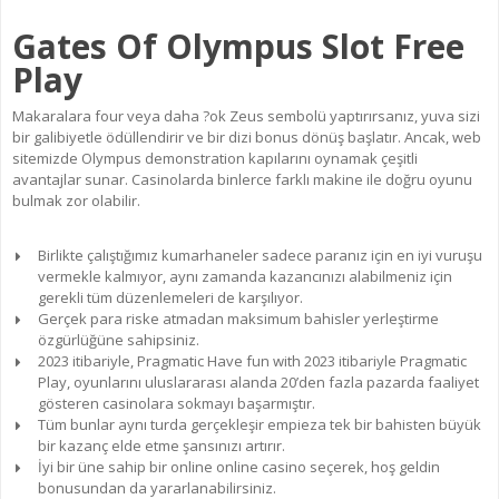
Gates Of Olympus Slot Free
Play
Makaralara four veya daha ?ok Zeus sembolü yaptırırsanız, yuva sizi
bir galibiyetle ödüllendirir ve bir dizi bonus dönüş başlatır. Ancak, web
sitemizde Olympus demonstration kapılarını oynamak çeşitli
avantajlar sunar. Casinolarda binlerce farklı makine ile doğru oyunu
bulmak zor olabilir.
Birlikte çalıştığımız kumarhaneler sadece paranız için en iyi vuruşu
vermekle kalmıyor, aynı zamanda kazancınızı alabilmeniz için
gerekli tüm düzenlemeleri de karşılıyor.
Gerçek para riske atmadan maksimum bahisler yerleştirme
özgürlüğüne sahipsiniz.
2023 itibariyle, Pragmatic Have fun with 2023 itibariyle Pragmatic
Play, oyunlarını uluslararası alanda 20’den fazla pazarda faaliyet
gösteren casinolara sokmayı başarmıştır.
Tüm bunlar aynı turda gerçekleşir empieza tek bir bahisten büyük
bir kazanç elde etme şansınızı artırır.
İyi bir üne sahip bir online online casino seçerek, hoş geldin
bonusundan da yararlanabilirsiniz.