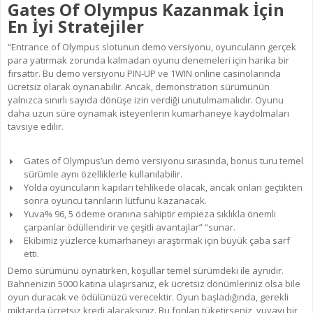
Gates Of Olympus Kazanmak İçin
En İyi Stratejiler
“Entrance of Olympus slotunun demo versiyonu, oyuncuların gerçek
para yatırmak zorunda kalmadan oyunu denemeleri için harika bir
fırsattır. Bu demo versiyonu PIN-UP ve 1WIN online casinolarında
ücretsiz olarak oynanabilir. Ancak, demonstration sürümünün
yalnızca sınırlı sayıda dönüşe izin verdiği unutulmamalıdır. Oyunu
daha uzun süre oynamak isteyenlerin kumarhaneye kaydolmaları
tavsiye edilir.
Gates of Olympus’un demo versiyonu sırasında, bonus turu temel
sürümle aynı özelliklerle kullanılabilir.
Yolda oyuncuların kapıları tehlikede olacak, ancak onları geçtikten
sonra oyuncu tanrıların lütfunu kazanacak.
Yuva% 96, 5 ödeme oranına sahiptir empieza sıklıkla önemli
çarpanlar ödüllendirir ve çeşitli avantajlar” “sunar.
Ekibimiz yüzlerce kumarhaneyi araştırmak için büyük çaba sarf
etti.
Demo sürümünü oynatırken, koşullar temel sürümdeki ile aynıdır.
Bahnenizin 5000 katına ulaşırsanız, ek ücretsiz dönümleriniz olsa bile
oyun duracak ve ödülünüzü verecektir. Oyun başladığında, gerekli
miktarda ücretsiz kredi alacaksınız. Bu fonları tüketirseniz, yuvayı bir