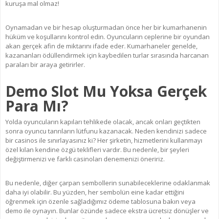
kuruşa mal olmaz!
Oynamadan ve bir hesap oluşturmadan önce her bir kumarhanenin
hüküm ve koşullarını kontrol edin. Oyuncuların ceplerine bir oyundan
akan gerçek afin de miktarını ifade eder. Kumarhaneler genelde,
kazananları ödüllendirmek için kaybedilen turlar sırasında harcanan
paraları bir araya getirirler.
Demo Slot Mu Yoksa Gerçek
Para Mı?
Yolda oyuncuların kapıları tehlikede olacak, ancak onları geçtikten
sonra oyuncu tanrıların lütfunu kazanacak. Neden kendinizi sadece
bir casinos ile sınırlayasınız ki? Her şirketin, hizmetlerini kullanmayı
özel kılan kendine özgü teklifleri vardır. Bu nedenle, bir şeyleri
değiştirmenizi ve farklı casinoları denemenizi öneririz.
Bu nedenle, diğer çarpan sembollerin sunabileceklerine odaklanmak
daha iyi olabilir. Bu yüzden, her sembolün eine kadar ettiğini
öğrenmek için özenle sağladığımız ödeme tablosuna bakın veya
demo ile oynayın. Bunlar özünde sadece ekstra ücretsiz dönüşler ve