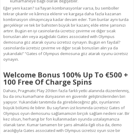
kumarhaneye bağlı olarak değişebilir.
Eğer yeni kazan? sa?layan kombinasyonlar varsa, bu semboller
tekrar çıkarılır ve kârınıza eklenir ve kargaşa daha fazla kazanan
kombinasyon olmayıncaya kadar devam eder. Tüm bunlar aynı turda
gerçekleşir ve tek bir bahisten büyük bir kazanç elde etme şansınızı
artırır. Bugün en iyi casinolarda ücretsiz çevirme ve diğer sıcak
bonusları alın veya aşağıdaki Gates associated with Olympus
demosuna göz atarak oyunu ücretsiz oynayın. Bugün en faydal?
casinolarda ücretsiz çevirme ve diğer sıcak bonusları alın ya da
yukarıdaki” “Gates of Olympus demosuna göz atarak oyunu ücretsiz
oynayın.
Welcome Bonus 100% Up To €500 +
100 Free Of Charge Spins
Dahası, Pragmatic Play 20’den fazla farklı yetki alanında düzenlenmiş,
bu da onu kumarhane dünyasının en güvenilir geliştiricilerinden biri
yapıyor. Yukarıdaki tanıtımda da görebileceğiniz gibi, oyunlarının
büyük bölümü ile bilinir. Bu sayfanın üst kısmında ücretsiz Gates of
Olympus oyun demosunu sağlamamızın birçok sağlam nedeni var. Bir
kez olsun, herhangi bir fon kullanmadan oyunda ustalaşmanıza
olanak tanır. Kumar tamamen bir şans almakla ilgili olsa da, demo
aracılığıyla Gates associated with Olympus ücretsiz oyun size bir