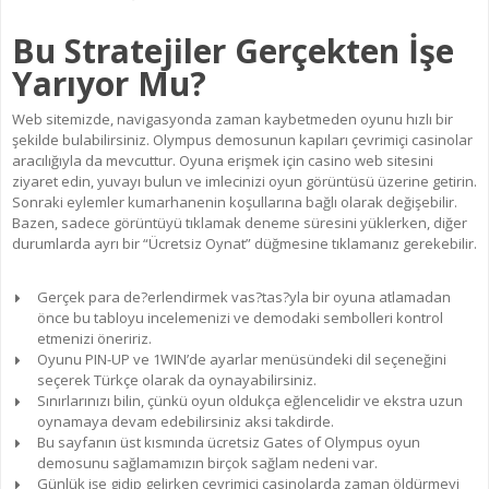
Bu Stratejiler Gerçekten İşe
Yarıyor Mu?
Web sitemizde, navigasyonda zaman kaybetmeden oyunu hızlı bir
şekilde bulabilirsiniz. Olympus demosunun kapıları çevrimiçi casinolar
aracılığıyla da mevcuttur. Oyuna erişmek için casino web sitesini
ziyaret edin, yuvayı bulun ve imlecinizi oyun görüntüsü üzerine getirin.
Sonraki eylemler kumarhanenin koşullarına bağlı olarak değişebilir.
Bazen, sadece görüntüyü tıklamak deneme süresini yüklerken, diğer
durumlarda ayrı bir “Ücretsiz Oynat” düğmesine tıklamanız gerekebilir.
Gerçek para de?erlendirmek vas?tas?yla bir oyuna atlamadan
önce bu tabloyu incelemenizi ve demodaki sembolleri kontrol
etmenizi öneririz.
Oyunu PIN-UP ve 1WIN’de ayarlar menüsündeki dil seçeneğini
seçerek Türkçe olarak da oynayabilirsiniz.
Sınırlarınızı bilin, çünkü oyun oldukça eğlencelidir ve ekstra uzun
oynamaya devam edebilirsiniz aksi takdirde.
Bu sayfanın üst kısmında ücretsiz Gates of Olympus oyun
demosunu sağlamamızın birçok sağlam nedeni var.
Günlük işe gidip gelirken çevrimiçi casinolarda zaman öldürmeyi