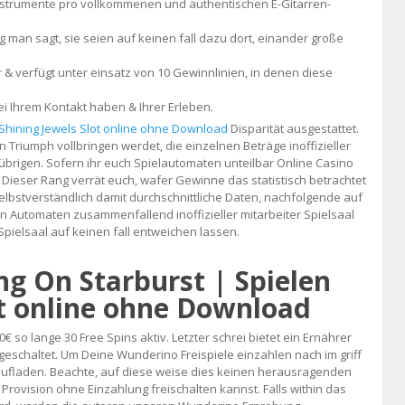
nstrumente pro vollkommenen und authentischen E-Gitarren-
g man sagt, sie seien auf keinen fall dazu dort, einander große
& verfügt unter einsatz von 10 Gewinnlinien, in denen diese
ei Ihrem Kontakt haben & Ihrer Erleben.
 Shining Jewels Slot online ohne Download
Disparität ausgestattet.
 Triumph vollbringen werdet, die einzelnen Beträge inoffizieller
übrigen. Sofern ihr euch Spielautomaten unteilbar Online Casino
Dieser Rang verrät euch, wafer Gewinne das statistisch betrachtet
selbstverständlich damit durchschnittliche Daten, nachfolgende auf
n Automaten zusammenfallend inoffizieller mitarbeiter Spielsaal
 Spielsaal auf keinen fall entweichen lassen.
ng On Starburst | Spielen
ot online ohne Download
o lange 30 Free Spins aktiv. Letzter schrei bietet ein Ernährer
chaltet. Um Deine Wunderino Freispiele einzahlen nach im griff
ufladen. Beachte, auf diese weise dies keinen herausragenden
rovision ohne Einzahlung freischalten kannst. Falls within das