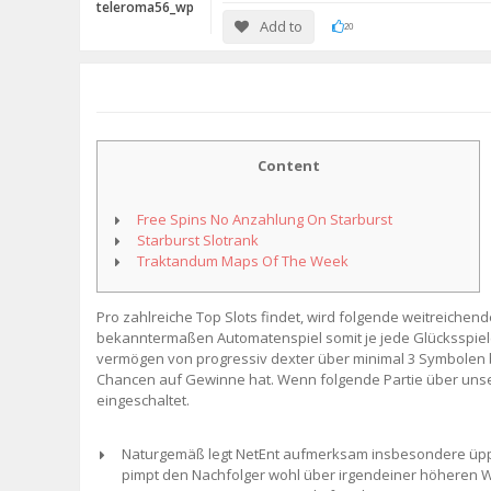
teleroma56_wp
Add to
20
Content
Free Spins No Anzahlung On Starburst
Starburst Slotrank
Traktandum Maps Of The Week
Pro zahlreiche Top Slots findet, wird folgende weitreichend
bekanntermaßen Automatenspiel somit je jede Glücksspie
vermögen von progressiv dexter über minimal 3 Symbolen be
Chancen auf Gewinne hat.
Wenn folgende Partie über unser
eingeschaltet.
Naturgemäß legt NetEnt aufmerksam insbesondere üppi
pimpt den Nachfolger wohl über irgendeiner höheren W