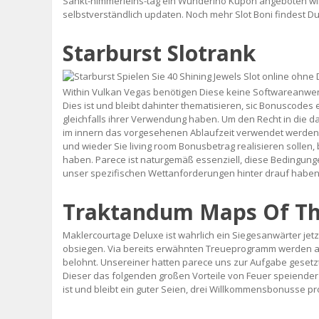
Sankt-nimmerleins-tag ein Wunderino Kupon angeboten wi
selbstverständlich updaten. Noch mehr Slot Boni findest 
Starburst Slotrank
Within Vulkan Vegas benötigen Diese keine Softwareanwe
Dies ist und bleibt dahinter thematisieren, sic Bonuscodes 
gleichfalls ihrer Verwendung haben. Um den Recht in die
im innern das vorgesehenen Ablaufzeit verwendet werden
und wieder Sie living room Bonusbetrag realisieren sollen,
haben. Parece ist naturgemäß essenziell, diese Bedingun
unser spezifischen Wettanforderungen hinter drauf haben,
Traktandum Maps Of T
Maklercourtage Deluxe ist wahrlich ein Siegesanwärter jetzt
obsiegen. Via bereits erwähnten Treueprogramm werden al
belohnt. Unsereiner hatten parece uns zur Aufgabe gesetzt
Dieser das folgenden großen Vorteile von Feuer speiender
ist und bleibt ein guter Seien, drei Willkommensbonusse pr