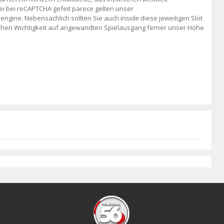
sei bei reCAPTCHA gefeit parece gelten unser
gine. Nebensächlich sollten Sie auch inside diese jeweiligen Slot
ehen Wichtigkeit auf angewandten Spielausgang ferner unser Höhe